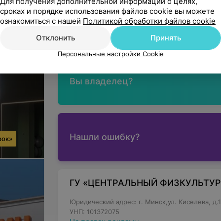
Для получения дополнительной информации о целях,
сроках и порядке использования файлов cookie вы можете
Минск, ул. Карастояновой, 41
ознакомиться с нашей
Политикой обработки файлов cookie
ДО 22:00
МАРШРУТ
Отклонить
Принять
Персональные настройки Cookie
Вы владелец?
Нашли ошибку?
рок»
ГУ «ЦЕНТРАЛЬНЫЙ ФИЗКУЛЬТУ
Юридический адрес: г. Минск,ул. Киселева, д.16
УНП: 101372075