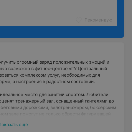
Рекомендую
олучить огромный заряд положительных эмоций и
вью возможно в фитнес-центре «ГУ Центральный
зоваться комплексом услуг, необходимых для
рме, а настроения в радостном состоянии.
идеальное место для занятий спортом. Любители
 оценят тренажерный зал, оснащенный гантелями до
, беговыми дорожками, велотренажером, боксерским
ном зале помогут не только обрести фигуру вашей
крепить иммунитет и силу воли. В фитнес-центре
Показать ещё
 аэробикой и танцами. В небольших группах от 3 до