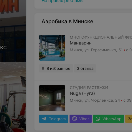
На правах рекламы
Аэробика в Минске
МНОГОФУНКЦИОНАЛЬНЫЙ ФИЗ
Мандарин
кс
Минск, ул. Герасименко, 51
с 0
В избранное
3 отзыва
СТУДИЯ РАСТЯЖКИ
Nuga (Нуга)
Минск, ул. Чюрлёниса, 24
с 09
Telegram
Viber
WhatsApp
З