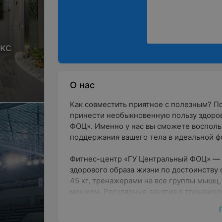
кс
О нас
Как совместить приятное с полезным? П
принести необыкновенную пользу здоро
ФОЦ». Именно у нас вы сможете восполь
поддержания вашего тела в идеальной фо
Фитнес-центр «ГУ Центральный ФОЦ» ― 
здорового образа жизни по достоинству
45 кг, тренажерами на все группы мышц
мешком. Регулярные занятия в тренажер
мечты, но и оздоровить ваш организм, у
также имеется и уютный зал для занятий